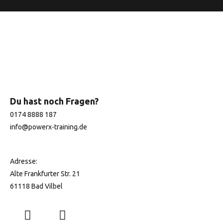
i
n
n
e
u
e
m
Du hast noch Fragen?
T
0174 8888 187
a
info@
powerx-training.de
b
Adresse:
Alte Frankfurter Str. 21
61118 Bad Vilbel